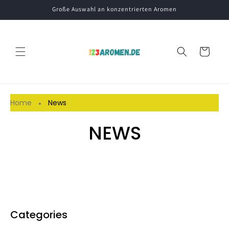
Direkt
Große Auswahl an konzentrierten Aromen
zum
Inhalt
Warenkorb
Home
News
NEWS
Categories