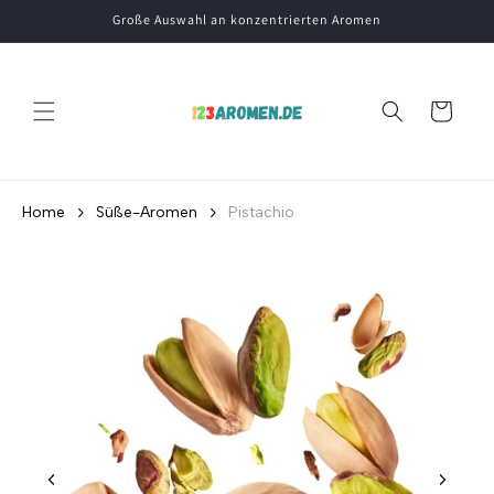
Direkt
Große Auswahl an konzentrierten Aromen
zum
Inhalt
Warenkorb
Home
Süße-Aromen
Pistachio