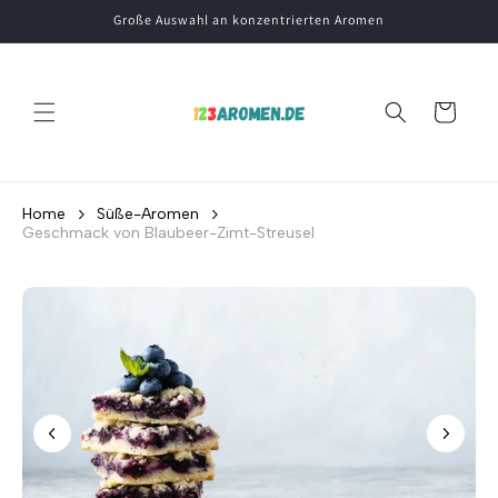
Direkt
Große Auswahl an konzentrierten Aromen
zum
Inhalt
Warenkorb
Home
Süße-Aromen
Geschmack von Blaubeer-Zimt-Streusel