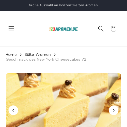
Direkt
Große Auswahl an konzentrierten Aromen
zum
Inhalt
Warenkorb
Home
Süße-Aromen
Geschmack des New York Cheesecakes V2